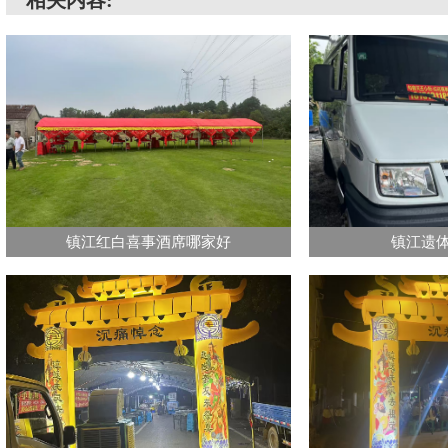
镇江红白喜事酒席哪家好
镇江遗